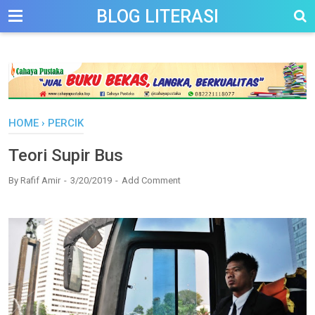
-->
BLOG LITERASI
HOME
›
PERCIK
Teori Supir Bus
By
Rafif Amir
3/20/2019
Add Comment