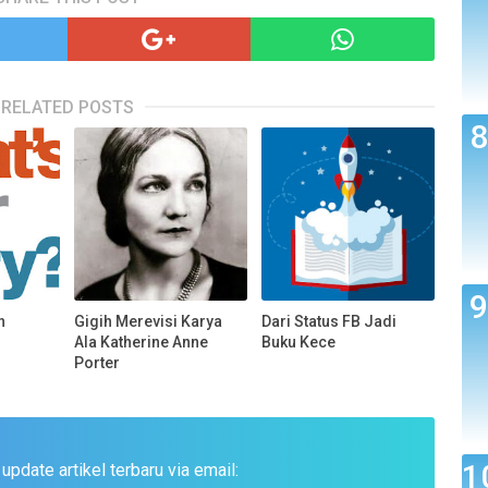
RELATED POSTS
n
Gigih Merevisi Karya
Dari Status FB Jadi
Ala Katherine Anne
Buku Kece
Porter
pdate artikel terbaru via email: