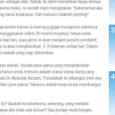
an sebagai alibi. Sebab itu lebih menaikkan harga dirinya,
arena malas. Ia seolah ingin mengatakan, "Sebenarnya aku
ang harus kulakukan. Dan menulis tidaklah penting!"
agai kedok bahwa ia memang gagal mengelola waktunya.
in menggunakan waktu 30 menit misalnya, hanya untuk
tiap hari, saya jamin ia akan menjadi penulis produktif.
a ia akan menghasilkan 2-3 halaman setiap hari. Dalam
 naskah yang siap diterbitkan.
adikan alasan. Seolah para ulama yang menghabiskan
 hanya untuk menulis adalah orang-orang iseng yang
ata Dr Abdullah Azzam, "Peradaban ini dibangun oleh dua
 hitam para ulama." Menulis adalah kerja besar membangun
i itu? Apakah kesibukanmu sekarang, yang menjadi
akan jika tidak ada tulisan? Kau belajar mulai bangku