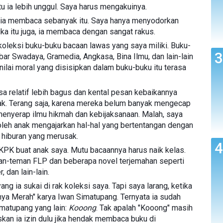
ntu ia lebih unggul. Saya harus mengakuinya.
 ia membaca sebanyak itu. Saya hanya menyodorkan
ka itu juga, ia membaca dengan sangat rakus.
 koleksi buku-buku bacaan lawas yang saya miliki. Buku-
ar Swadaya, Gramedia, Angkasa, Bina Ilmu, dan lain-lain
-nilai moral yang disisipkan dalam buku-buku itu terasa
sa relatif lebih bagus dan kental pesan kebaikannya
nak. Terang saja, karena mereka belum banyak mengecap
enyerap ilmu hikmah dan kebijaksanaan. Malah, saya
oleh anak mengajarkan hal-hal yang bertentangan dengan
 hiburan yang merusak.
PK buat anak saya. Mutu bacaannya harus naik kelas.
an-teman FLP dan beberapa novel terjemahan seperti
, dan lain-lain.
g ia sukai di rak koleksi saya. Tapi saya larang, ketika
a Merah" karya Iwan Simatupang. Ternyata ia sudah
atupang yang lain:
Kooong
. Tak apalah "Kooong" masih
kan ia izin dulu jika hendak membaca buku di