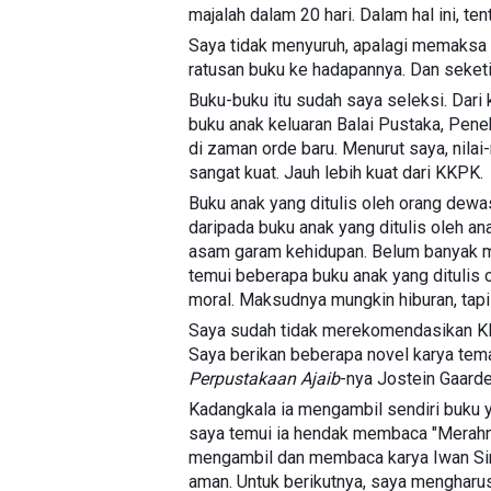
majalah dalam 20 hari. Dalam hal ini, te
Saya tidak menyuruh, apalagi memaksa
ratusan buku ke hadapannya. Dan seketi
Buku-buku itu sudah saya seleksi. Dari
buku anak keluaran Balai Pustaka, Peneb
di zaman orde baru. Menurut saya, nilai
sangat kuat. Jauh lebih kuat dari KKPK.
Buku anak yang ditulis oleh orang dewa
daripada buku anak yang ditulis oleh a
asam garam kehidupan. Belum banyak m
temui beberapa buku anak yang ditulis 
moral. Maksudnya mungkin hiburan, tapi
Saya sudah tidak merekomendasikan KK
Saya berikan beberapa novel karya tem
Perpustakaan Ajaib
-nya Jostein Gaarder
Kadangkala ia mengambil sendiri buku yan
saya temui ia hendak membaca "Merahny
mengambil dan membaca karya Iwan Sim
aman. Untuk berikutnya, saya mengharus